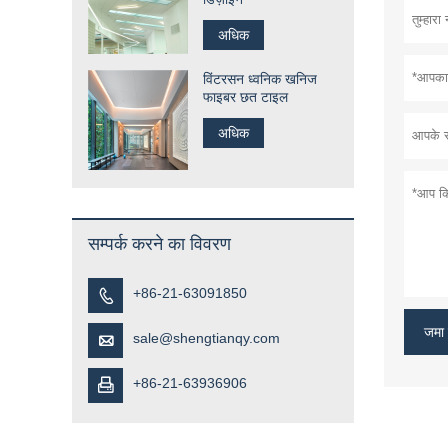
अधिक
विंटरसन ध्वनिक खनिज
फाइबर छत टाइल
अधिक
सम्पर्क करने का विवरण
+86-21-63091850

जमा 
sale@shengtianqy.com

+86-21-63936906
