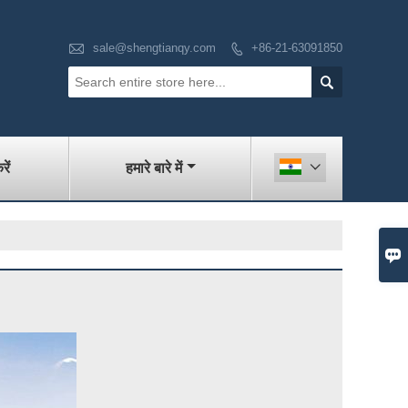

sale@shengtianqy.com
+86-21-63091850


रें
हमारे बारे में

