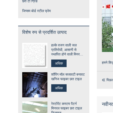
छत टी ग्रिड
जिप्सम बोर्ड स्टील फ्रेम
विशेष रुप से प्रदर्शित उत्पाद
हल्के वजन वाली जल
प्रतिरोधी, आसानी से
स्थापित होने वाली मिनरल
फाइबर छत टाइल
हमने शिज
अधिक
शॉपिंग मॉल सजावटी बनावट
खनिज फाइबर छत टाइल
पिछल

अधिक
नवीनतम
रेस्टोरेंट कस्टम पैटर्न
मिनरल फाइबर छत टाइल
डिज़ाइन